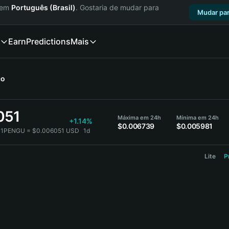
a em
Português (Brasil)
. Gostaria de mudar para
Mudar par
Earn
Predictions
Mais
ço
051
Máxima em 24h
Mínima em 24h
+1.14%
$0.006739
$0.005981
1PENGU = $0.006051 USD
1d
Lite
P