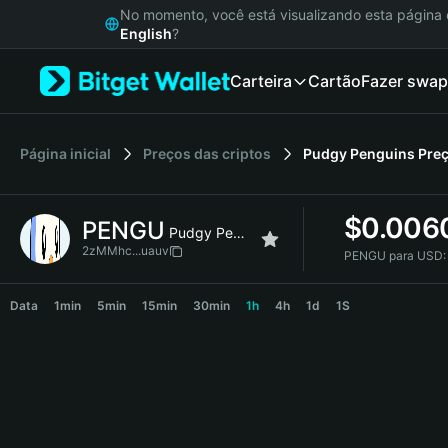
English
No momento, você está visualizando esta págin
日本語
English
?
Tiếng Việt
Carteira
Cartão
Fazer swap
Русский
Español (Latinoamérica)
Türkçe
Italiano
Página inicial
Preços das criptos
Pudgy Penguins
Pre
Français
Deutsch
$
0.006
PENGU
简体中文
Pudgy Penguins
繁體中文
2zMMhc...uauv
PENGU para USD:
Português (Portugal)
PENGU Price Chart
Bahasa Indonesia
Data
1min
5min
15min
30min
1h
4h
1d
1S
ภาษาไทย
हिन्दी
বাংলা
Español
Português (Brasil)
Español (Argentina)