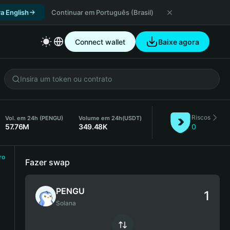
a English
Continuar em Português (Brasil)
Connect wallet
Baixe agora
Riscos
Vol. em 24h (PENGU)
Volume em 24h
(USDT)
57.76M
349.48K
0
ro
Fazer swap
PENGU
Solana