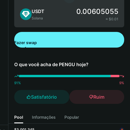
0.00605055
USDT
Solana
≈ $
0.01
Fazer swap
Baixe aqui a Bitget Wallet
O que você acha de PENGU hoje?
91
%
9
%
Satisfatório
Ruim
Pool
Informações
Popular
$3,001,345