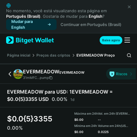
English
日本語
No momento, você está visualizando esta página em
Português (Brasil)
. Gostaria de mudar para
English
?
Tiếng Việt
Mudar para
Continuar em Português (Brasil)
Русский
English
Español (Latinoamérica)
Türkçe
Baixe agora
Italiano
Français
Página inicial
Preços das criptos
EVERMEADOW
Preço
Deutsch
简体中文
EVERMEADOW
EVERMEADOW
Riscos
繁體中文
31mMFC...pump
Português (Portugal)
Bahasa Indonesia
EVERMEADOW para USD:
1EVERMEADOW =
ภาษาไทย
$0.0{5}3355 USD
0.00%
1d
हिन्दी
বাংলা
Máxima em 24h
Vol. em 24h (EVERMEADOW)
$
0.0{5}3355
Español
$
0.00
--
Mínima em 24h
Volume em 24h
(USDT)
0.00%
Português (Brasil)
$
0.00
0.0225
Español (Argentina)