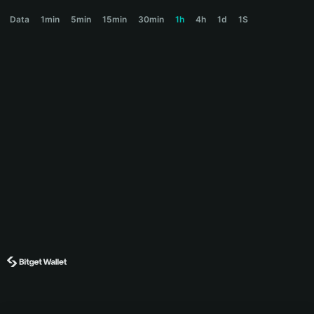
EVERMEADOW Price Chart
Data
1min
5min
15min
30min
1h
4h
1d
1S