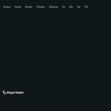
ANSEM Price Chart
Data
1min
5min
15min
30min
1h
4h
1d
1S