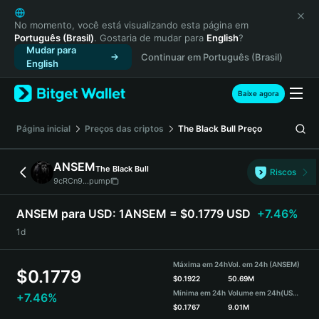
English
日本語
No momento, você está visualizando esta página em
Português (Brasil)
. Gostaria de mudar para
English
?
Tiếng Việt
Mudar para
Continuar em Português (Brasil)
Русский
English
Español (Latinoamérica)
Türkçe
Baixe agora
Italiano
Français
Página inicial
Preços das criptos
The Black Bull
Preço
Deutsch
简体中文
ANSEM
The Black Bull
Riscos
繁體中文
9cRCn9...pump
Português (Portugal)
Bahasa Indonesia
ANSEM para USD:
1ANSEM = $0.1779 USD
+7.46%
ภาษาไทย
1d
हिन्दी
বাংলা
Máxima em 24h
Vol. em 24h (ANSEM)
$
0.1779
Español
$
0.1922
50.69M
Mínima em 24h
Volume em 24h
(USDT)
+7.46%
Português (Brasil)
$
0.1767
9.01M
Español (Argentina)