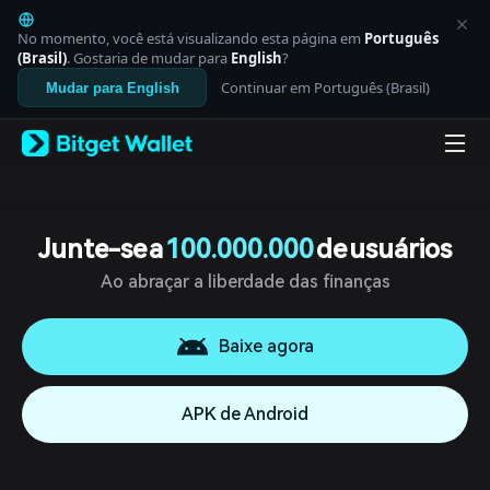
English
日本語
No momento, você está visualizando esta página em
Português
Tiếng Việt
(Brasil)
. Gostaria de mudar para
English
?
Русский
Continuar em Português (Brasil)
Mudar para English
Español (Latinoamérica)
Türkçe
Italiano
Français
Deutsch
简体中文
繁體中文
Junte-se a
100.000.000
de usuários
Português (Portugal)
Ao abraçar a liberdade das finanças
Bahasa Indonesia
ภาษาไทย
العربية
Baixe agora
हिन्दी
বাংলা
Español
APK de Android
Português (Brasil)
Español (Argentina)