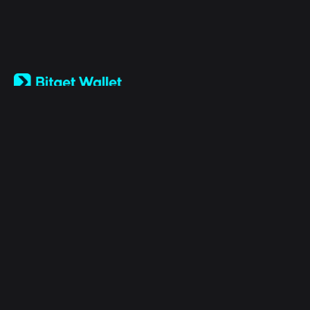
English
日本語
Tiếng Việt
Русский
Sobre nós
Español (Latinoamérica)
Türkçe
Bitget Wallet X
Italiano
Français
Segurança
Deutsch
简体中文
Ferramentas
繁體中文
Português (Portugal)
Ativos
Bahasa Indonesia
ภาษาไทย
Products
العربية
हिन्दी
Recurso
বাংলা