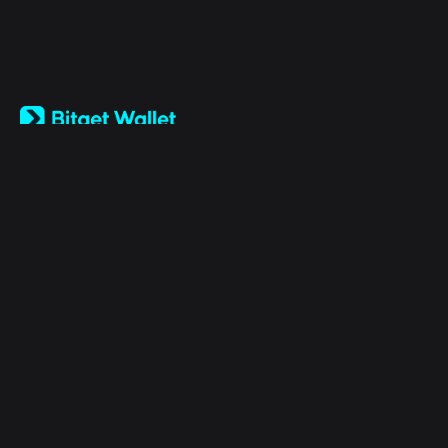
English
日本語
Tiếng Việt
Русский
Sobre nós
Español (Latinoamérica)
Türkçe
Bitget Wallet X
Italiano
Français
Segurança
Deutsch
简体中文
Ferramentas
繁體中文
Português (Portugal)
Ativos
Bahasa Indonesia
ภาษาไทย
Products
العربية
हिन्दी
Recurso
বাংলা