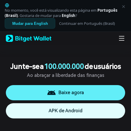
English
日本語
No momento, você está visualizando esta página em
Português
Tiếng Việt
(Brasil)
. Gostaria de mudar para
English
?
Русский
Continuar em Português (Brasil)
Mudar para English
Español (Latinoamérica)
Türkçe
Italiano
Français
Deutsch
简体中文
繁體中文
Junte-se a
100.000.000
de usuários
Português (Portugal)
Ao abraçar a liberdade das finanças
Bahasa Indonesia
ภาษาไทย
العربية
Baixe agora
हिन्दी
বাংলা
Español
APK de Android
Português (Brasil)
Español (Argentina)