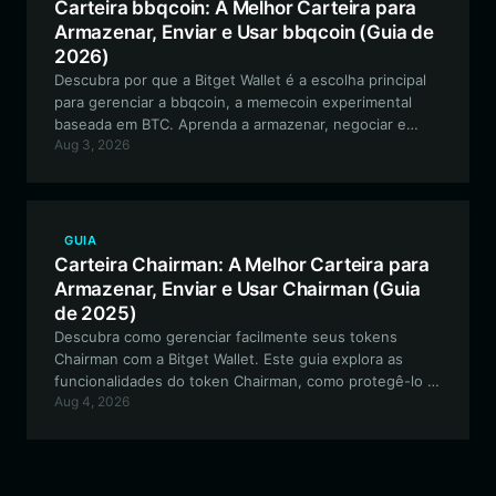
Carteira bbqcoin: A Melhor Carteira para
Armazenar, Enviar e Usar bbqcoin (Guia de
2026)
Descubra por que a Bitget Wallet é a escolha principal
para gerenciar a bbqcoin, a memecoin experimental
baseada em BTC. Aprenda a armazenar, negociar e
Aug 3, 2026
interagir com segurança neste projeto histórico usando
uma carteira Web3 de alto nível.
GUIA
Carteira Chairman: A Melhor Carteira para
Armazenar, Enviar e Usar Chairman (Guia
de 2025)
Descubra como gerenciar facilmente seus tokens
Chairman com a Bitget Wallet. Este guia explora as
funcionalidades do token Chairman, como protegê-lo e
Aug 4, 2026
por que uma carteira descentralizada é essencial para
sua jornada cripto impulsionada pela comunidade.