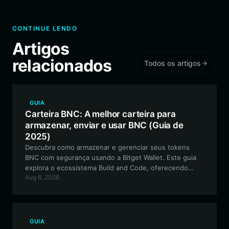
CONTINUE LENDO
Artigos
relacionados
Todos os artigos
GUIA
Carteira BNC: A melhor carteira para
armazenar, enviar e usar BNC (Guia de
2025)
Descubra como armazenar e gerenciar seus tokens
BNC com segurança usando a Bitget Wallet. Este guia
explora o ecossistema Build and Code, oferecendo
Aug 6, 2026
insights especializados sobre os melhores recursos de
carteira para ativos de infraestrutura baseados em
EVM.
GUIA