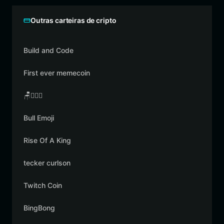
Outras carteiras de cripto
Build and Code
First ever memecoin
🪑👳🏾‍♂️
Bull Emoji
Rise Of A King
tecker curlson
Twitch Coin
BingBong