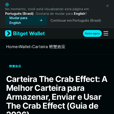
English
日本語
No momento, você está visualizando esta página em
Português (Brasil)
. Gostaria de mudar para
English
?
Tiếng Việt
Mudar para
Continuar em Português (Brasil)
Русский
English
Español (Latinoamérica)
Türkçe
Baixe agora
Italiano
Français
Home
›
Wallet
›
Carteira 螃蟹效应
Deutsch
简体中文
繁體中文
螃蟹效应
Português (Portugal)
Bahasa Indonesia
Carteira The Crab Effect: A
ภาษาไทย
Melhor Carteira para
हिन्दी
বাংলা
Armazenar, Enviar e Usar
Español
The Crab Effect (Guia de
Português (Brasil)
Español (Argentina)