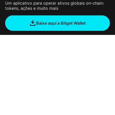
Um aplicativo para operar ativos globais on-chain:
tokens, ações e muito mais
Baixe aqui a Bitget Wallet
Sobre nós
Bitget Wallet
Products
Blog
Crypto Card
Bitget Wallet X