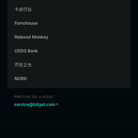
卡皮巴拉
Fomohouse
Relaxed Monkey
USDG Bank
币安之光
NORD
PRECISA DE AJUDA?
service@bitget.com