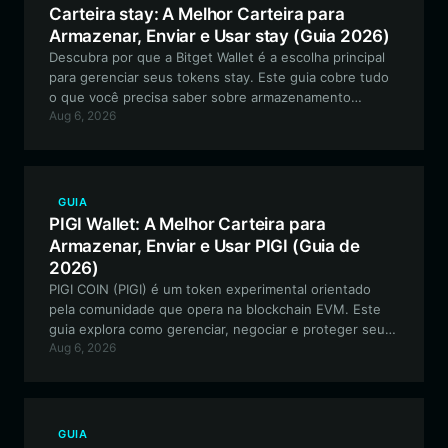
Carteira stay: A Melhor Carteira para
Armazenar, Enviar e Usar stay (Guia 2026)
Descubra por que a Bitget Wallet é a escolha principal
para gerenciar seus tokens stay. Este guia cobre tudo
o que você precisa saber sobre armazenamento
Aug 6, 2026
seguro, negociação de meme coins baseadas em
Solana e participação na cultura única orientada pela
comunidade do ecossistema stay.
GUIA
PIGI Wallet: A Melhor Carteira para
Armazenar, Enviar e Usar PIGI (Guia de
2026)
PIGI COIN (PIGI) é um token experimental orientado
pela comunidade que opera na blockchain EVM. Este
guia explora como gerenciar, negociar e proteger seus
Aug 6, 2026
ativos PIGI de forma eficaz usando a Bitget Wallet, a
escolha principal para entusiastas de finanças
descentralizadas.
GUIA