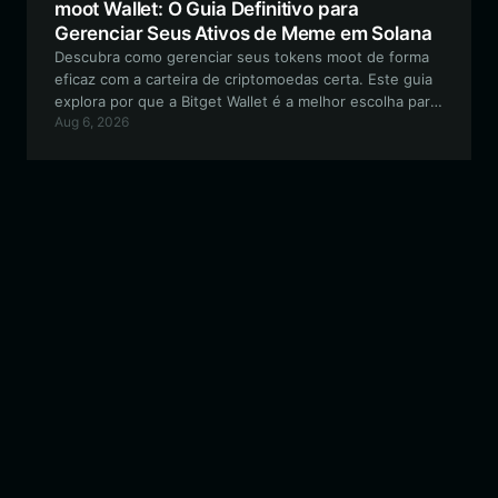
moot Wallet: O Guia Definitivo para
Gerenciar Seus Ativos de Meme em Solana
Descubra como gerenciar seus tokens moot de forma
eficaz com a carteira de criptomoedas certa. Este guia
explora por que a Bitget Wallet é a melhor escolha para
Aug 6, 2026
navegar no ecossistema Solana, garantindo que sua
jornada com meme coins seja segura e tranquila.