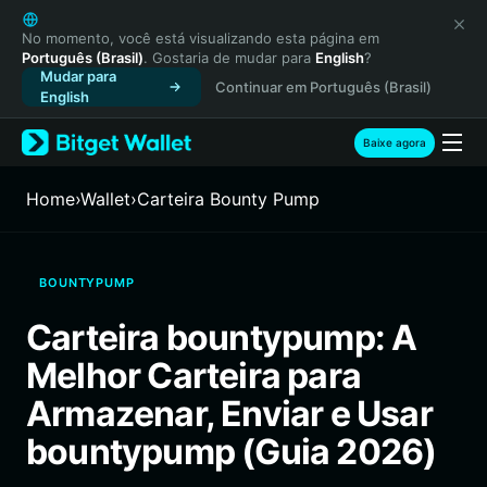
English
日本語
No momento, você está visualizando esta página em
Português (Brasil)
. Gostaria de mudar para
English
?
Tiếng Việt
Mudar para
Continuar em Português (Brasil)
Русский
English
Español (Latinoamérica)
Türkçe
Baixe agora
Italiano
Français
Home
›
Wallet
›
Carteira Bounty Pump
Deutsch
简体中文
繁體中文
BOUNTYPUMP
Português (Portugal)
Bahasa Indonesia
Carteira bountypump: A
ภาษาไทย
Melhor Carteira para
हिन्दी
বাংলা
Armazenar, Enviar e Usar
Español
bountypump (Guia 2026)
Português (Brasil)
Español (Argentina)