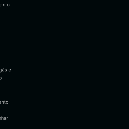
cem o
gás e
o
anto
nhar