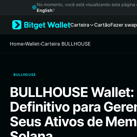
English
No momento, você está visualizando esta págin
日本語
English
?
Tiếng Việt
Carteira
Cartão
Fazer swap
Русский
Español (Latinoamérica)
Türkçe
Home
›
Wallet
›
Carteira BULLHOUSE
Italiano
Français
Deutsch
简体中文
BULLHOUSE
繁體中文
Português (Portugal)
BULLHOUSE Wallet: 
Bahasa Indonesia
ภาษาไทย
Definitivo para Gere
हिन्दी
বাংলা
Seus Ativos de Mem
Español
Português (Brasil)
Solana
Español (Argentina)