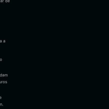
ar de
a a
to
edam
uros
e
n.