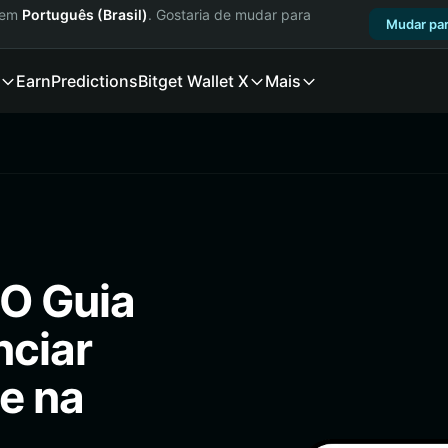
a em
Português (Brasil)
. Gostaria de mudar para
Mudar par
Earn
Predictions
Bitget Wallet X
Mais
O Guia
nciar
e na