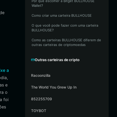
Por que escolher a Bitget BULLHOUSE
Wallet?
 de
Como criar uma carteira BULLHOUSE
O que você pode fazer com uma carteira
BULLHOUSE?
Como as carteiras BULLHOUSE diferem de
outras carteiras de criptomoedas
Outras carteiras de cripto
ixe a
Racoonzilla
dia,
as e
The World You Grew Up In
ra o
852255709
a foi
ões
TOYBOT