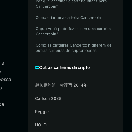
Por que escolher a carteira Bitget para
Cancercoin?
Como criar uma carteira Cancercoin
O que você pode fazer com uma carteira
Cancercoin?
Como as carteiras Cancercoin diferem de
outras carteiras de criptomoedas
 a
Outras carteiras de cripto
A
possa
赵长鹏的第一枚硬币 2014年
a
Carlson 2028
de
Reggie
HOLD