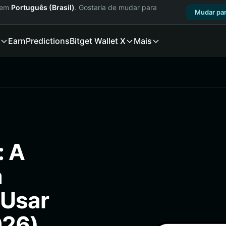
a em
Português (Brasil)
. Gostaria de mudar para
Mudar par
Earn
Predictions
Bitget Wallet X
Mais
: A
a
 Usar
026)