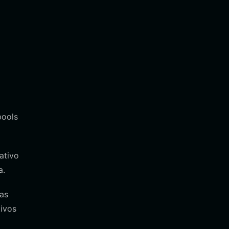
pools
ativo
a.
as
tivos