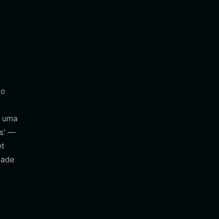
lo
e uma
s' —
et
dade