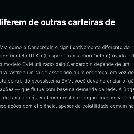
iferem de outras carteiras de
EVM como o Cancercoin é significativamente diferente de
nte do modelo UTXO (Unspent Transaction Output) usado pe
, o modelo EVM utilizado pelo Cancercoin depende de um
teira rastreia um saldo associado a um endereço, em vez d
ste dentro do ecossistema EVM, você deve gerenciar o 'gá
nsações — que flutua com base na demanda da rede. A Bitg
as de taxa de gás em tempo real e configurações de veloci
ociações com eficiência, apesar da volatilidade comum na