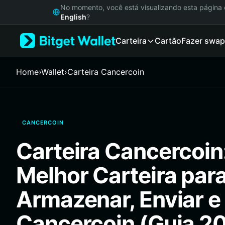
English
No momento, você está visualizando esta págin
日本語
English
?
Tiếng Việt
Carteira
Cartão
Fazer swap
Русский
Español (Latinoamérica)
Türkçe
Home
›
Wallet
›
Carteira Cancercoin
Italiano
Français
Deutsch
简体中文
CANCERCOIN
繁體中文
Português (Portugal)
Carteira Cancercoin
Bahasa Indonesia
ภาษาไทย
Melhor Carteira par
हिन्दी
বাংলা
Armazenar, Enviar e
Español
Português (Brasil)
Cancercoin (Guia 2
Español (Argentina)