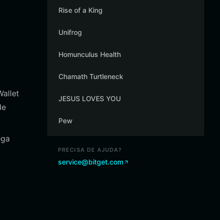
Rise of a King
Unifrog
Homunculus Health
Chamath Turtleneck
allet
JESUS LOVES YOU
de
Pew
ega
PRECISA DE AJUDA?
service@bitget.com