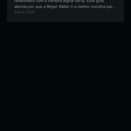
rwaholders com a carteira digital certa. Este guia
aborda por que a Bitget Wallet é a melhor escolha para
Aug 4, 2026
armazenar, negociar e interagir com o ecossistema
rwaholders, garantindo que você permaneça seguro
enquanto explora a narrativa de RWA.