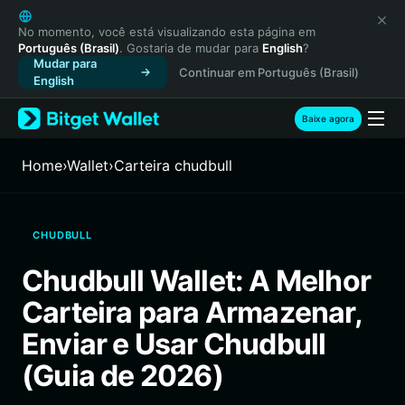
English
日本語
No momento, você está visualizando esta página em
Português (Brasil)
. Gostaria de mudar para
English
?
Tiếng Việt
Mudar para
Continuar em Português (Brasil)
Русский
English
Español (Latinoamérica)
Türkçe
Baixe agora
Italiano
Français
Home
›
Wallet
›
Carteira chudbull
Deutsch
简体中文
繁體中文
CHUDBULL
Português (Portugal)
Bahasa Indonesia
Chudbull Wallet: A Melhor
ภาษาไทย
Carteira para Armazenar,
हिन्दी
বাংলা
Enviar e Usar Chudbull
Español
(Guia de 2026)
Português (Brasil)
Español (Argentina)