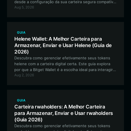
desde a configuração da sua carteira segura compatível
Aug 5, 2026
com EVM até o engajamento com a comunidade e a
participação na governança descentralizada.
GUIA
Helene Wallet: A Melhor Carteira para
Armazenar, Enviar e Usar Helene (Guia de
2026)
Descubra como gerenciar efetivamente seus tokens
helene com a carteira digital certa. Este guia explora
por que a Bitget Wallet é a escolha ideal para interagir
Aug 2, 2026
com o ecossistema helene baseado em Solana,
garantindo segurança e uma interação perfeita com a
comunidade.
GUIA
Carteira rwaholders: A Melhor Carteira
para Armazenar, Enviar e Usar rwaholders
(Guia 2026)
Descubra como gerenciar efetivamente seus tokens