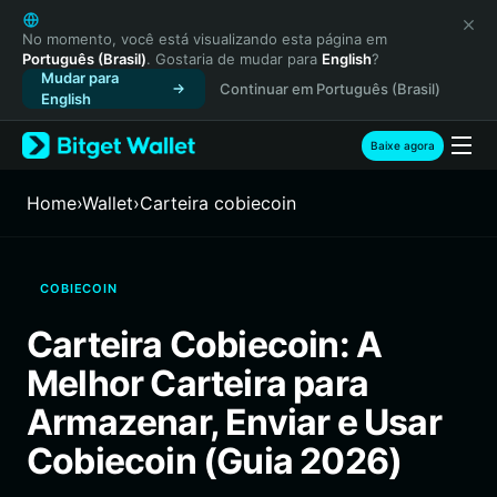
English
日本語
No momento, você está visualizando esta página em
Português (Brasil)
. Gostaria de mudar para
English
?
Tiếng Việt
Mudar para
Continuar em Português (Brasil)
Русский
English
Español (Latinoamérica)
Türkçe
Baixe agora
Italiano
Français
Home
›
Wallet
›
Carteira cobiecoin
Deutsch
简体中文
繁體中文
COBIECOIN
Português (Portugal)
Bahasa Indonesia
Carteira Cobiecoin: A
ภาษาไทย
Melhor Carteira para
हिन्दी
বাংলা
Armazenar, Enviar e Usar
Español
Cobiecoin (Guia 2026)
Português (Brasil)
Español (Argentina)