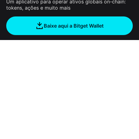
Um aplicativo para operar ativos globais on-chain:
tokens, ações e muito mais
Baixe aqui a Bitget Wallet
Sobre nós
Bitget Wallet
Products
Blog
Crypto Card
Bitget Wallet X