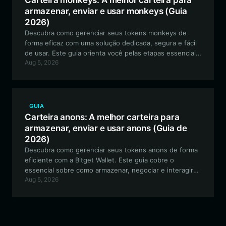
Carteira monkeys: A melhor carteira para
armazenar, enviar e usar monkeys (Guia
2026)
Descubra como gerenciar seus tokens monkeys de
forma eficaz com uma solução dedicada, segura e fácil
de usar. Este guia orienta você pelas etapas essenciais
Aug 5, 2026
para configurar sua carteira monkeys usando a Bitget
Wallet, garantindo que você possa participar da
comunidade, negociar e colecionar arte digital com
confiança.
GUIA
Carteira anons: A melhor carteira para
armazenar, enviar e usar anons (Guia de
2026)
Descubra como gerenciar seus tokens anons de forma
eficiente com a Bitget Wallet. Este guia cobre o
essencial sobre como armazenar, negociar e interagir
Aug 5, 2026
com o ecossistema anons na rede EVM.