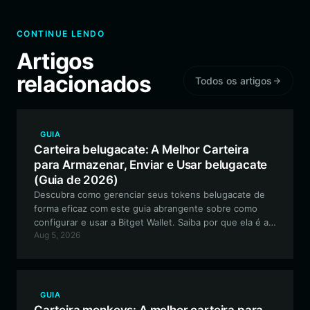
CONTINUE LENDO
Artigos
relacionados
Todos os artigos
GUIA
Carteira belugacate: A Melhor Carteira
para Armazenar, Enviar e Usar belugacate
(Guia de 2026)
Descubra como gerenciar seus tokens belugacate de
forma eficaz com este guia abrangente sobre como
configurar e usar a Bitget Wallet. Saiba por que ela é a
Aug 5, 2026
principal escolha para o gerenciamento seguro de
tokens meme em várias redes.
GUIA