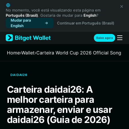
English
日本語
No momento, você está visualizando esta página em
Português (Brasil)
. Gostaria de mudar para
English
?
Tiếng Việt
Mudar para
Continuar em Português (Brasil)
Русский
English
Español (Latinoamérica)
Türkçe
Baixe agora
Italiano
Français
Home
›
Wallet
›
Carteira World Cup 2026 Official Song
Deutsch
简体中文
繁體中文
DAIDAI26
Português (Portugal)
Bahasa Indonesia
Carteira daidai26: A
ภาษาไทย
melhor carteira para
हिन्दी
বাংলা
armazenar, enviar e usar
Español
daidai26 (Guia de 2026)
Português (Brasil)
Español (Argentina)