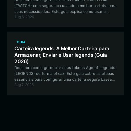
(TWITCH) com segurança usando a melhor carteira para
suas necessidades. Este guia explica como usar a
Aug 6, 2026
Bitget Wallet para navegar no ecossistema EVM com
seus ativos de meme voltados para a comunidade.
GUIA
Carteira legends: A Melhor Carteira para
Armazenar, Enviar e Usar legends (Guia
2026)
Descubra como gerenciar seus tokens Age of Legends
(LEGENDS) de forma eficaz. Este guia cobre as etapas
essenciais para configurar uma carteira segura baseada
Aug 7, 2026
em Solana para participar de batalhas competitivas e
gerenciar seus ativos no jogo.