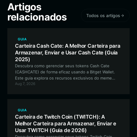
Artigos
relacionados
Todos os artigos
GUIA
Carteira Cash Cate: A Melhor Carteira para
Armazenar, Enviar e Usar Cash Cate (Guia
2025)
Descubra como gerenciar seus tokens Cash Cate
(CASHCATE) de forma eficaz usando a Bitget Wallet.
Este guia explora os recursos exclusivos do meme
Aug 7, 2026
token baseado em Solana e oferece um passo a passo
para configurar sua carteira segura e de autocustódia.
GUIA
Carteira de Twitch Coin (TWITCH): A
Melhor Carteira para Armazenar, Enviar e
Usar TWITCH (Guia de 2026)
Descubra como gerenciar seus tokens Twitch Coin