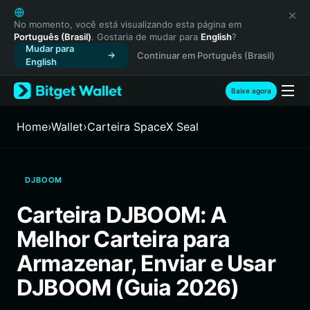
English
日本語
No momento, você está visualizando esta página em
Português (Brasil)
. Gostaria de mudar para
English
?
Tiếng Việt
Mudar para
Continuar em Português (Brasil)
Русский
English
Español (Latinoamérica)
Türkçe
Baixe agora
Italiano
Français
Home
›
Wallet
›
Carteira SpaceX Seal
Deutsch
简体中文
繁體中文
DJBOOM
Português (Portugal)
Bahasa Indonesia
Carteira DJBOOM: A
ภาษาไทย
Melhor Carteira para
हिन्दी
বাংলা
Armazenar, Enviar e Usar
Español
DJBOOM (Guia 2026)
Português (Brasil)
Español (Argentina)