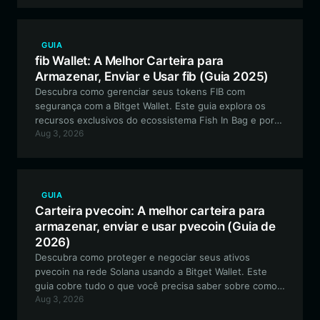
GUIA
fib Wallet: A Melhor Carteira para
Armazenar, Enviar e Usar fib (Guia 2025)
Descubra como gerenciar seus tokens FIB com
segurança com a Bitget Wallet. Este guia explora os
recursos exclusivos do ecossistema Fish In Bag e por
Aug 3, 2026
que a Bitget Wallet é a escolha ideal para seus ativos
meme baseados em EVM.
GUIA
Carteira pvecoin: A melhor carteira para
armazenar, enviar e usar pvecoin (Guia de
2026)
Descubra como proteger e negociar seus ativos
pvecoin na rede Solana usando a Bitget Wallet. Este
guia cobre tudo o que você precisa saber sobre como
Aug 3, 2026
configurar sua carteira pvecoin para negociação de
meme coins de alta frequência.