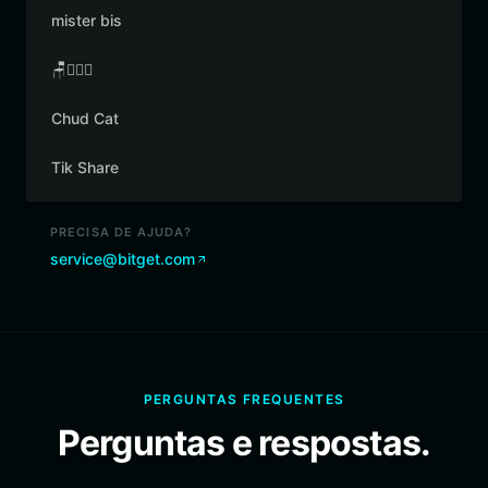
mister bis
🪑👳🏾‍♂️
Chud Cat
Tik Share
PRECISA DE AJUDA?
service@bitget.com
PERGUNTAS FREQUENTES
Perguntas e respostas.