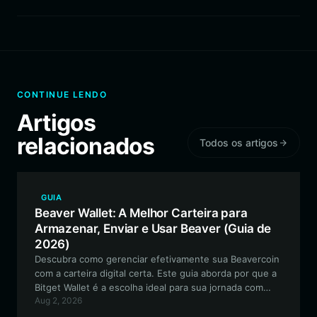
CONTINUE LENDO
Artigos
relacionados
Todos os artigos
GUIA
Beaver Wallet: A Melhor Carteira para
Armazenar, Enviar e Usar Beaver (Guia de
2026)
Descubra como gerenciar efetivamente sua Beavercoin
com a carteira digital certa. Este guia aborda por que a
Bitget Wallet é a escolha ideal para sua jornada com
Aug 2, 2026
moedas meme baseadas em EVM.