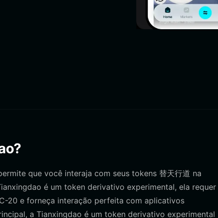
dao?
e permite que você interaja com seus tokens 替天行道 na
ianxingdao é um token derivativo experimental, ela reque
C-20 e forneça interação perfeita com aplicativos
incipal, a Tianxingdao é um token derivativo experimental