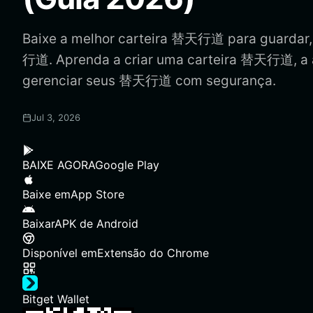
Baixe a melhor carteira 替天行道 para guardar, 
行道. Aprenda a criar uma carteira 替天行道, a 
gerenciar seus 替天行道 com segurança.
Jul 3, 2026
BAIXE AGORA
Google Play
Baixe em
App Store
Baixar
APK de Android
Disponível em
Extensão do Chrome
Bitget Wallet