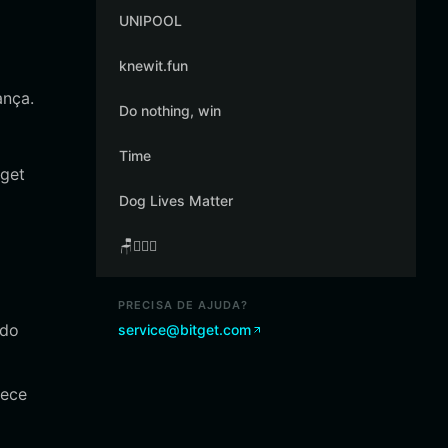
UNIPOOL
knewit.fun
ança.
Do nothing, win
Time
get
Dog Lives Matter
🪑👳🏾‍♂️
PRECISA DE AJUDA?
ndo
service@bitget.com
rece