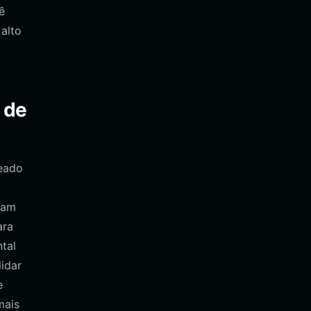
ê
 alto
 de
seado
ram
ara
tal
idar
e
mais