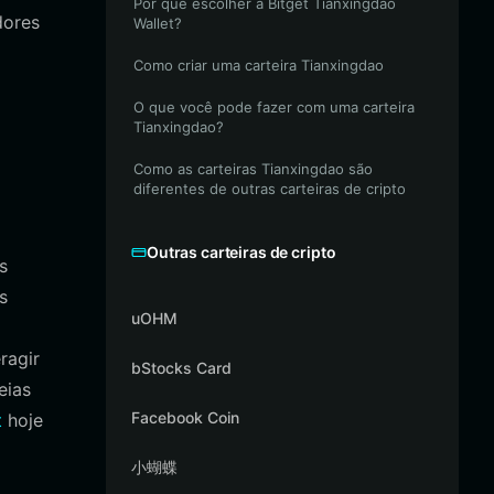
Por que escolher a Bitget Tianxingdao
dores
Wallet?
Como criar uma carteira Tianxingdao
O que você pode fazer com uma carteira
Tianxingdao?
Como as carteiras Tianxingdao são
diferentes de outras carteiras de cripto
Outras carteiras de cripto
s
s
uOHM
ragir
bStocks Card
eias
Facebook Coin
t
hoje
小蝴蝶