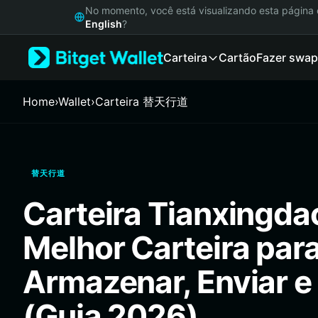
English
No momento, você está visualizando esta págin
日本語
English
?
Tiếng Việt
Carteira
Cartão
Fazer swap
Русский
Español (Latinoamérica)
Türkçe
Home
›
Wallet
›
Carteira 替天行道
Italiano
Français
Deutsch
简体中文
替天行道
繁體中文
Português (Portugal)
Carteira Tianxingda
Bahasa Indonesia
ภาษาไทย
Melhor Carteira par
हिन्दी
বাংলা
Armazenar, Enviar e
Español
Português (Brasil)
(Guia 2026)
Español (Argentina)