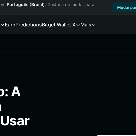
a em
Português (Brasil)
. Gostaria de mudar para
Mudar par
Earn
Predictions
Bitget Wallet X
Mais
o: A
a
 Usar