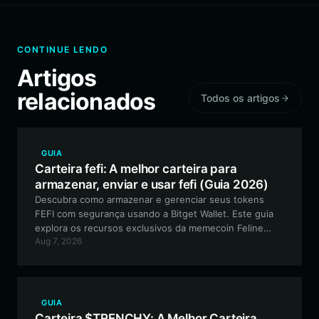
CONTINUE LENDO
Artigos
relacionados
Todos os artigos
GUIA
Carteira fefi: A melhor carteira para
armazenar, enviar e usar fefi (Guia 2026)
Descubra como armazenar e gerenciar seus tokens
FEFI com segurança usando a Bitget Wallet. Este guia
explora os recursos exclusivos da memecoin Feline
Aug 7, 2026
Finance e fornece um passo a passo para gerenciar
seus ativos na Robinhood Chain.
GUIA
Carteira $TRENCHY: A Melhor Carteira