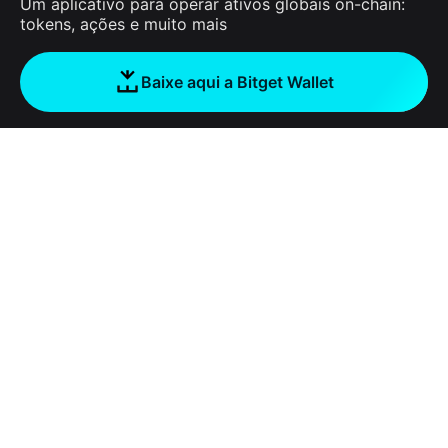
Um aplicativo para operar ativos globais on-chain:
tokens, ações e muito mais
Baixe aqui a Bitget Wallet
Sobre nós
Bitget Wallet
Products
Blog
Crypto Card
Bitget Wallet X