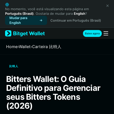
English
日本語
No momento, você está visualizando esta página em
Português (Brasil)
. Gostaria de mudar para
English
?
Tiếng Việt
Mudar para
Continuar em Português (Brasil)
Русский
English
Español (Latinoamérica)
Türkçe
Baixe agora
Italiano
Français
Home
›
Wallet
›
Carteira 比特人
Deutsch
简体中文
繁體中文
比特人
Português (Portugal)
Bahasa Indonesia
Bitters Wallet: O Guia
ภาษาไทย
Definitivo para Gerenciar
हिन्दी
বাংলা
seus Bitters Tokens
Español
(2026)
Português (Brasil)
Español (Argentina)