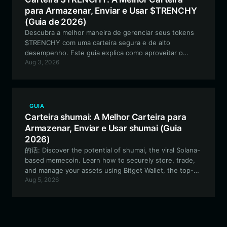
para Armazenar, Enviar e Usar $TRENCHY
(Guia de 2026)
Descubra a melhor maneira de gerenciar seus tokens
$TRENCHY com uma carteira segura e de alto
desempenho. Este guia explica como aproveitar o
Aug 3, 2026
ecossistema Solana para negociação de meme coins,
participação na comunidade e segurança de ativos a
longo prazo usando a Bitget Wallet.
GUIA
Carteira shumai: A Melhor Carteira para
Armazenar, Enviar e Usar shumai (Guia
2026)
的话: Discover the potential of shumai, the viral Solana-
based memecoin. Learn how to securely store, trade,
and manage your assets using Bitget Wallet, the top-
Aug 5, 2026
tier solution for high-speed, low-fee Solana
transactions.