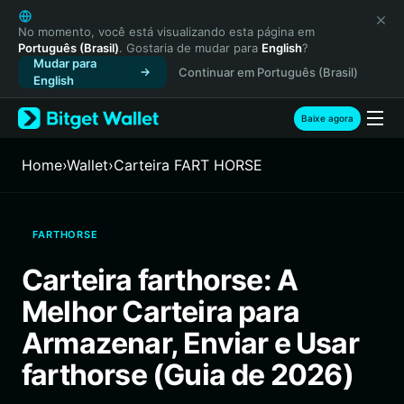
English
日本語
No momento, você está visualizando esta página em
Português (Brasil)
. Gostaria de mudar para
English
?
Tiếng Việt
Mudar para
Continuar em Português (Brasil)
Русский
English
Español (Latinoamérica)
Türkçe
Baixe agora
Italiano
Français
Home
›
Wallet
›
Carteira FART HORSE
Deutsch
简体中文
繁體中文
FARTHORSE
Português (Portugal)
Bahasa Indonesia
Carteira farthorse: A
ภาษาไทย
Melhor Carteira para
हिन्दी
বাংলা
Armazenar, Enviar e Usar
Español
farthorse (Guia de 2026)
Português (Brasil)
Español (Argentina)