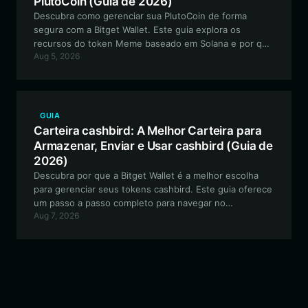
PlutoCoin (Guia de 2026)
Descubra como gerenciar sua PlutoCoin de forma
segura com a Bitget Wallet. Este guia explora os
recursos do token Meme baseado em Solana e por que
Aug 5, 2026
a Bitget Wallet é a melhor escolha para navegar pelo
ecossistema PlutoCoin.
GUIA
Carteira cashbird: A Melhor Carteira para
Armazenar, Enviar e Usar cashbird (Guia de
2026)
Descubra por que a Bitget Wallet é a melhor escolha
para gerenciar seus tokens cashbird. Este guia oferece
um passo a passo completo para navegar no
Aug 7, 2026
ecossistema Cash Cat baseado em EVM, garantindo
que seus ativos experimentais sejam armazenados com
segurança e negociados de forma eficiente.