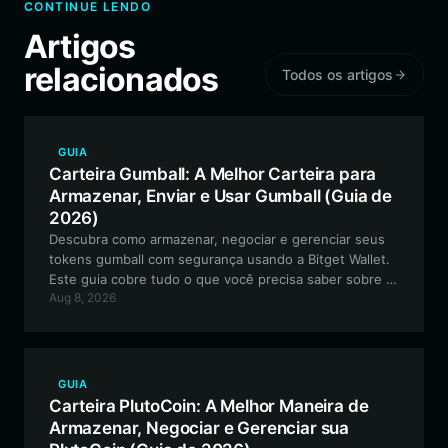
CONTINUE LENDO
Artigos
relacionados
Todos os artigos
GUIA
Carteira Gumball: A Melhor Carteira para
Armazenar, Enviar e Usar Gumball (Guia de
2026)
Descubra como armazenar, negociar e gerenciar seus
tokens gumball com segurança usando a Bitget Wallet.
Este guia cobre tudo o que você precisa saber sobre o
Aug 8, 2026
meme token baseado em Solana e as melhores
ferramentas para interagir com a comunidade Neegy.
GUIA
Carteira PlutoCoin: A Melhor Maneira de
Armazenar, Negociar e Gerenciar sua