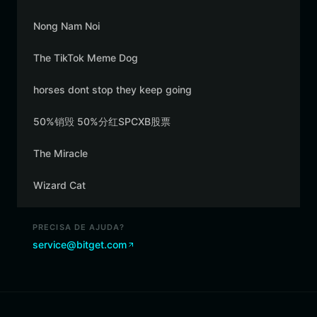
Nong Nam Noi
The TikTok Meme Dog
horses dont stop they keep going
50%销毁 50%分红SPCXB股票
The Miracle
Wizard Cat
PRECISA DE AJUDA?
service@bitget.com