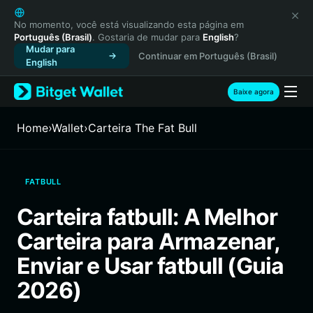
English
日本語
No momento, você está visualizando esta página em
Português (Brasil)
. Gostaria de mudar para
English
?
Tiếng Việt
Mudar para
Continuar em Português (Brasil)
Русский
English
Español (Latinoamérica)
Türkçe
Baixe agora
Italiano
Français
Home
›
Wallet
›
Carteira The Fat Bull
Deutsch
简体中文
繁體中文
FATBULL
Português (Portugal)
Bahasa Indonesia
Carteira fatbull: A Melhor
ภาษาไทย
Carteira para Armazenar,
हिन्दी
বাংলা
Enviar e Usar fatbull (Guia
Español
2026)
Português (Brasil)
Español (Argentina)