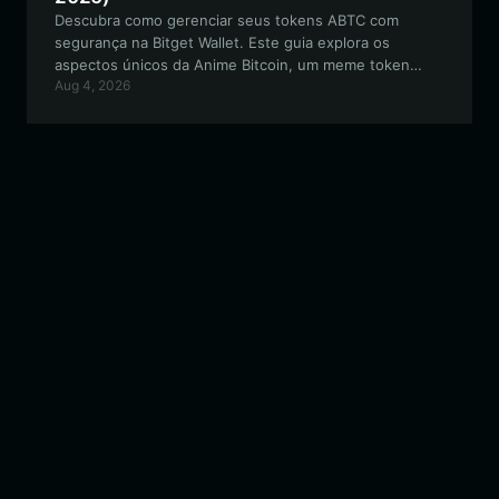
Descubra como gerenciar seus tokens ABTC com
segurança na Bitget Wallet. Este guia explora os
aspectos únicos da Anime Bitcoin, um meme token
Aug 4, 2026
experimental na cadeia EVM, e fornece um roteiro claro
para configurar sua carteira para negociar, manter e
interagir com o ecossistema.