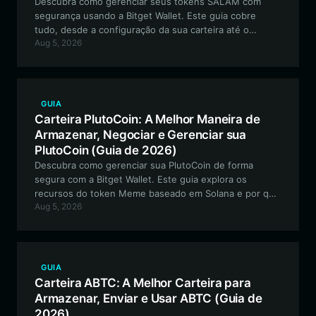
Descubra como gerenciar seus tokens SALAM com
segurança usando a Bitget Wallet. Este guia cobre
tudo, desde a configuração da sua carteira até o
Aug 5, 2026
engajamento com o ecossistema único e impulsionado
pela comunidade deste token cultural baseado em
EVM.
GUIA
Carteira PlutoCoin: A Melhor Maneira de
Armazenar, Negociar e Gerenciar sua
PlutoCoin (Guia de 2026)
Descubra como gerenciar sua PlutoCoin de forma
segura com a Bitget Wallet. Este guia explora os
recursos do token Meme baseado em Solana e por que
Aug 5, 2026
a Bitget Wallet é a melhor escolha para navegar pelo
ecossistema PlutoCoin.
GUIA
Carteira ABTC: A Melhor Carteira para
Armazenar, Enviar e Usar ABTC (Guia de
2026)