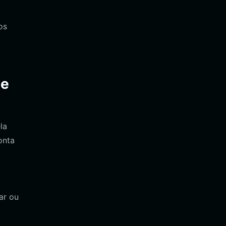
os
de
la
onta
ar ou