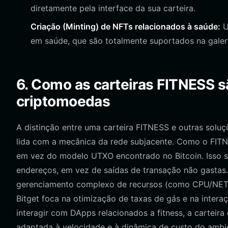
diretamente pela interface da sua carteira.
Criação (Minting) de NFTs relacionados à saúde:
U
em saúde, que são totalmente suportados na galeri
6. Como as carteiras FITNESS sã
criptomoedas
A distinção entre uma carteira FITNESS e outras sol
lida com a mecânica da rede subjacente. Como o FIT
em vez do modelo UTXO encontrado no Bitcoin. Isso si
endereços, em vez de saídas de transação não gastas.
gerenciamento complexo de recursos (como CPU/NET
Bitget foca na otimização de taxas de gás e na interaç
interagir com DApps relacionados a fitness, a carteir
adaptada à velocidade e à dinâmica de custo do amb