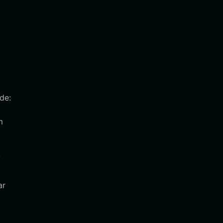
de:
m
,
ar