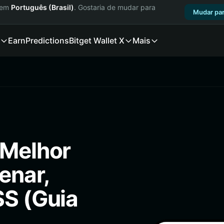
a em
Português (Brasil)
. Gostaria de mudar para
Mudar par
Earn
Predictions
Bitget Wallet X
Mais
 Melhor
enar,
SS (Guia