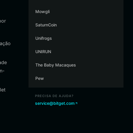
Mowgli
por
SaturnCoin
Unifrogs
ração
UNIRUN
ade
The Baby Macaques
n-
Pew
let
PRECISA DE AJUDA?
service@bitget.com