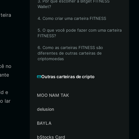
3. Por que escolher a Bitget FITNESS
Wallet?
teira
4. Como criar uma carteira FITNESS
5. O que você pode fazer com uma carteira
FITNESS?
6. Como as carteiras FITNESS são
diferentes de outras carteiras de
criptomoedas
cê no
ante
Outras carteiras de cripto
id e
MOO NAM TAK
o lar
delusion
BAYLA
bStocks Card