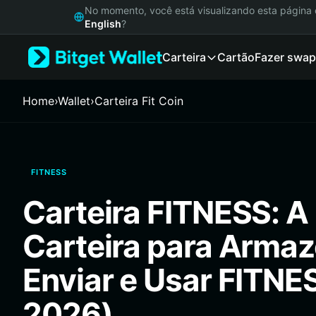
English
No momento, você está visualizando esta págin
日本語
English
?
Tiếng Việt
Carteira
Cartão
Fazer swap
Русский
Español (Latinoamérica)
Türkçe
Home
›
Wallet
›
Carteira Fit Coin
Italiano
Français
Deutsch
简体中文
FITNESS
繁體中文
Português (Portugal)
Carteira FITNESS: A
Bahasa Indonesia
ภาษาไทย
Carteira para Armaz
हिन्दी
বাংলা
Enviar e Usar FITNE
Español
Português (Brasil)
2026)
Español (Argentina)