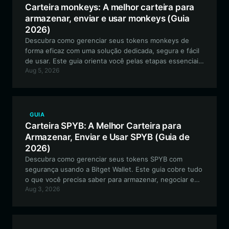
Carteira monkeys: A melhor carteira para
armazenar, enviar e usar monkeys (Guia
2026)
Descubra como gerenciar seus tokens monkeys de
forma eficaz com uma solução dedicada, segura e fácil
de usar. Este guia orienta você pelas etapas essenciais
Aug 5, 2026
para configurar sua carteira monkeys usando a Bitget
Wallet, garantindo que você possa participar da
comunidade, negociar e colecionar arte digital com
confiança.
GUIA
Carteira SPYB: A Melhor Carteira para
Armazenar, Enviar e Usar SPYB (Guia de
2026)
Descubra como gerenciar seus tokens SPYB com
segurança usando a Bitget Wallet. Este guia cobre tudo
o que você precisa saber para armazenar, negociar e
Aug 3, 2026
interagir de forma eficaz com este projeto meme da
BSC orientado pela comunidade.