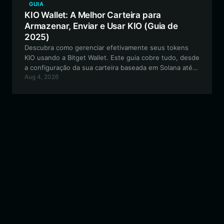
GUIA
KIO Wallet: A Melhor Carteira para
Armazenar, Enviar e Usar KIO (Guia de
2025)
Descubra como gerenciar efetivamente seus tokens
KIO usando a Bitget Wallet. Este guia cobre tudo, desde
a configuração da sua carteira baseada em Solana até a
Aug 4, 2026
exploração do ecossistema único e orientado pela
comunidade de Rise of a King (KIO).