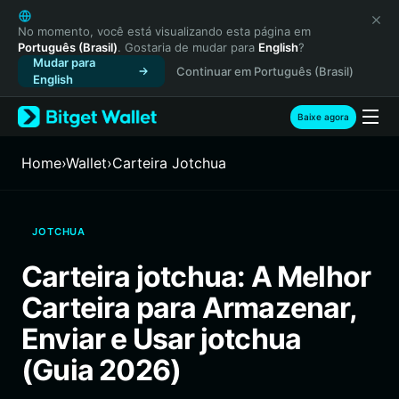
English
日本語
No momento, você está visualizando esta página em
Português (Brasil)
. Gostaria de mudar para
English
?
Tiếng Việt
Mudar para
Continuar em Português (Brasil)
Русский
English
Español (Latinoamérica)
Türkçe
Baixe agora
Italiano
Français
Home
›
Wallet
›
Carteira Jotchua
Deutsch
简体中文
繁體中文
JOTCHUA
Português (Portugal)
Bahasa Indonesia
Carteira jotchua: A Melhor
ภาษาไทย
Carteira para Armazenar,
हिन्दी
বাংলা
Enviar e Usar jotchua
Español
(Guia 2026)
Português (Brasil)
Español (Argentina)