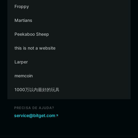
Froppy
Martians
Peekaboo Sheep
this is not a website
Larper
memcoin
1000万以内最好的玩具
PRECISA DE AJUDA?
service@bitget.com