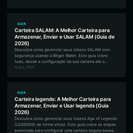
garantindo que você permaneça conectado a este
projeto de meme impulsionado pela comunidade.
GUIA
Carteira SALAM: A Melhor Carteira para
Armazenar, Enviar e Usar SALAM (Guia de
2026)
Descubra como gerenciar seus tokens SALAM com
segurança usando a Bitget Wallet. Este guia cobre
tudo, desde a configuração da sua carteira até o
Aug 5, 2026
engajamento com o ecossistema único e impulsionado
pela comunidade deste token cultural baseado em
EVM.
GUIA
Carteira legends: A Melhor Carteira para
Armazenar, Enviar e Usar legends (Guia
2026)
Descubra como gerenciar seus tokens Age of Legends
(LEGENDS) de forma eficaz. Este guia cobre as etapas
essenciais para configurar uma carteira segura baseada