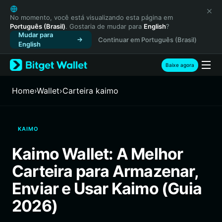
English
日本語
No momento, você está visualizando esta página em
Português (Brasil)
. Gostaria de mudar para
English
?
Tiếng Việt
Mudar para
Continuar em Português (Brasil)
Русский
English
Español (Latinoamérica)
Türkçe
Baixe agora
Italiano
Français
Home
›
Wallet
›
Carteira kaimo
Deutsch
简体中文
繁體中文
KAIMO
Português (Portugal)
Bahasa Indonesia
Kaimo Wallet: A Melhor
ภาษาไทย
Carteira para Armazenar,
हिन्दी
বাংলা
Enviar e Usar Kaimo (Guia
Español
2026)
Português (Brasil)
Español (Argentina)