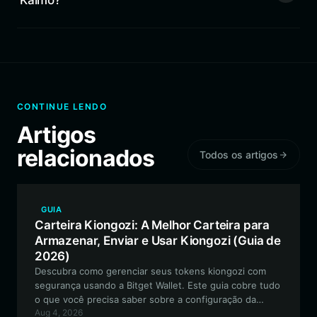
Kaimo?
CONTINUE LENDO
Artigos
relacionados
Todos os artigos
GUIA
Carteira Kiongozi: A Melhor Carteira para
Armazenar, Enviar e Usar Kiongozi (Guia de
2026)
Descubra como gerenciar seus tokens kiongozi com
segurança usando a Bitget Wallet. Este guia cobre tudo
o que você precisa saber sobre a configuração da
Aug 4, 2026
melhor carteira para kiongozi na blockchain Solana,