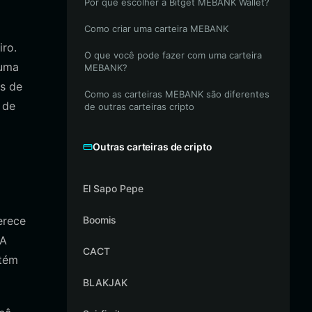
Por que escolher a Bitget MEBANK Wallet?
Como criar uma carteira MEBANK
ro.
O que você pode fazer com uma carteira
 uma
MEBANK?
as de
Como as carteiras MEBANK são diferentes
 de
de outras carteiras cripto
Outras carteiras de cripto
El Sapo Pepe
erece
Boomis
 A
CACT
ntém
BLAKJAK