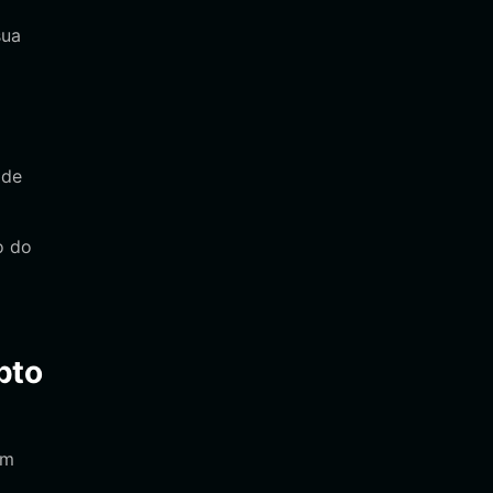
sua
ade
o do
pto
em