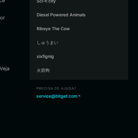
ocê
Sci-fi city
Diesel Powered Animals
hor
Ribeye The Cow
しゅうまい
sixfignig
Veja
火箭狗
PRECISA DE AJUDA?
service@bitget.com