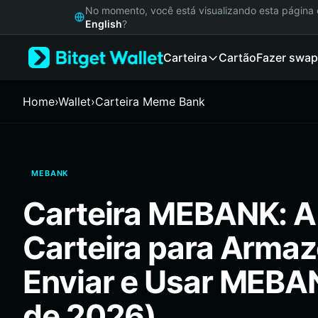
English
No momento, você está visualizando esta págin
日本語
English
?
Tiếng Việt
Carteira
Cartão
Fazer swap
Русский
Español (Latinoamérica)
Türkçe
Home
›
Wallet
›
Carteira Meme Bank
Italiano
Français
Deutsch
简体中文
MEBANK
繁體中文
Português (Portugal)
Carteira MEBANK: A
Bahasa Indonesia
ภาษาไทย
Carteira para Armaz
हिन्दी
বাংলা
Enviar e Usar MEBA
Español
Português (Brasil)
de 2026)
Español (Argentina)