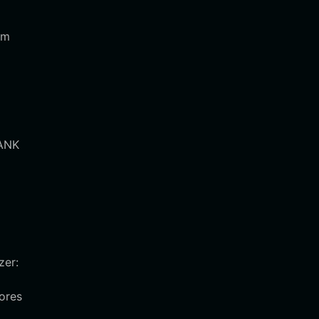
em
o
BANK
zer:
ores