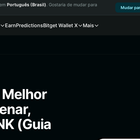
a em
Português (Brasil)
. Gostaria de mudar para
Mudar par
Earn
Predictions
Bitget Wallet X
Mais
 Melhor
enar,
NK (Guia