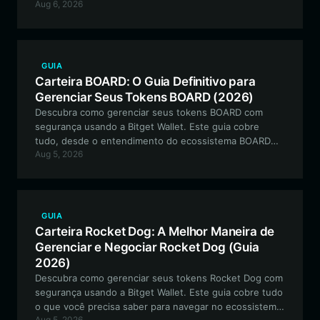
Aug 6, 2026
do ecossistema Larper na rede EVM.
GUIA
Carteira BOARD: O Guia Definitivo para
Gerenciar Seus Tokens BOARD (2026)
Descubra como gerenciar seus tokens BOARD com
segurança usando a Bitget Wallet. Este guia cobre
tudo, desde o entendimento do ecossistema BOARD
Aug 5, 2026
até a execução de ações DeFi on-chain com facilidade.
GUIA
Carteira Rocket Dog: A Melhor Maneira de
Gerenciar e Negociar Rocket Dog (Guia
2026)
Descubra como gerenciar seus tokens Rocket Dog com
segurança usando a Bitget Wallet. Este guia cobre tudo
o que você precisa saber para navegar no ecossistema
Aug 5, 2026