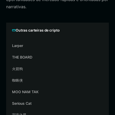
narrativas.
Outras carteiras de cripto
Larper
THE BOARD
火箭狗
蜘蛛侠
MOO NAM TAK
Serious Cat
宇宙之星