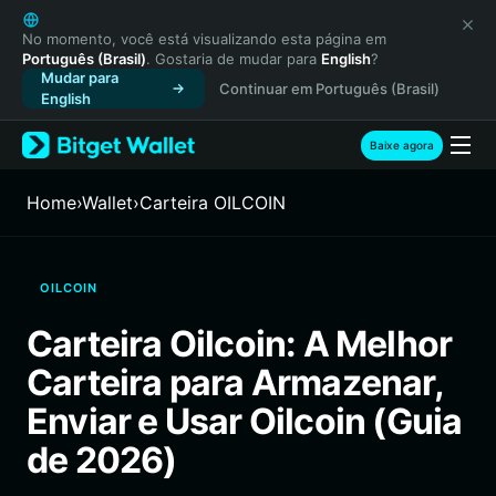
English
日本語
No momento, você está visualizando esta página em
Português (Brasil)
. Gostaria de mudar para
English
?
Tiếng Việt
Mudar para
Continuar em Português (Brasil)
Русский
English
Español (Latinoamérica)
Türkçe
Baixe agora
Italiano
Français
Home
›
Wallet
›
Carteira OILCOIN
Deutsch
简体中文
繁體中文
OILCOIN
Português (Portugal)
Bahasa Indonesia
Carteira Oilcoin: A Melhor
ภาษาไทย
Carteira para Armazenar,
हिन्दी
বাংলা
Enviar e Usar Oilcoin (Guia
Español
de 2026)
Português (Brasil)
Español (Argentina)