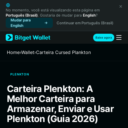
English
日本語
No momento, você está visualizando esta página em
Português (Brasil)
. Gostaria de mudar para
English
?
Tiếng Việt
Mudar para
Continuar em Português (Brasil)
Русский
English
Español (Latinoamérica)
Türkçe
Baixe agora
Italiano
Français
Home
›
Wallet
›
Carteira Cursed Plankton
Deutsch
简体中文
繁體中文
PLENKTON
Português (Portugal)
Bahasa Indonesia
Carteira Plenkton: A
ภาษาไทย
Melhor Carteira para
हिन्दी
বাংলা
Armazenar, Enviar e Usar
Español
Plenkton (Guia 2026)
Português (Brasil)
Español (Argentina)