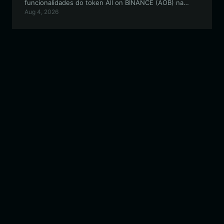
funcionalidades do token All on BINANCE (AOB) na
Aug 4, 2026
rede BSC e fornece um passo a passo para o
gerenciamento seguro de ativos.