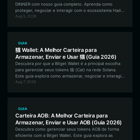
DINNER com nosso guia completo. Aprenda como
proteger, negociar e interagir com o ecossistema Had
Aug 5, 2026
Dinner With Kimchi usando a Bitget Wallet de alto
desempenho na blockchain Solana.
GUIA
猫 Wallet: A Melhor Carteira para
Armazenar, Enviar e Usar 猫 (Guia 2026)
Descubra por que a Bitget Wallet é a principal escolha
para gerenciar seus tokens 猫 (Cat) na rede Solana.
Este guia explora como armazenar, negociar e interagir
Aug 7, 2026
com segurança com o ecossistema 猫, orientado pela
comunidade, usando uma carteira descentralizada de
primeira linha.
GUIA
Carteira AOB: A Melhor Carteira para
Armazenar, Enviar e Usar AOB (Guia 2026)
Descubra como gerenciar seus tokens AOB de forma
eficiente com a Bitget Wallet. Este guia explora as