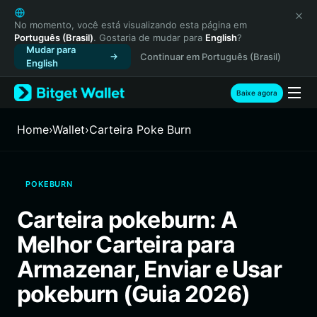
English
日本語
No momento, você está visualizando esta página em
Português (Brasil)
. Gostaria de mudar para
English
?
Tiếng Việt
Mudar para
Continuar em Português (Brasil)
Русский
English
Español (Latinoamérica)
Türkçe
Baixe agora
Italiano
Français
Home
›
Wallet
›
Carteira Poke Burn
Deutsch
简体中文
繁體中文
POKEBURN
Português (Portugal)
Bahasa Indonesia
Carteira pokeburn: A
ภาษาไทย
Melhor Carteira para
हिन्दी
বাংলা
Armazenar, Enviar e Usar
Español
pokeburn (Guia 2026)
Português (Brasil)
Español (Argentina)