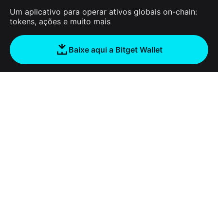
Um aplicativo para operar ativos globais on-chain:
tokens, ações e muito mais
Baixe aqui a Bitget Wallet
Sobre nós
Bitget Wallet
Products
Blog
Crypto Card
Bitget Wallet X