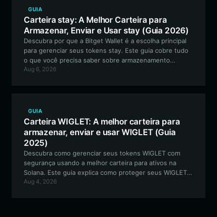
GUIA
Carteira stay: A Melhor Carteira para
Armazenar, Enviar e Usar stay (Guia 2026)
Descubra por que a Bitget Wallet é a escolha principal
para gerenciar seus tokens stay. Este guia cobre tudo
o que você precisa saber sobre armazenamento
Aug 6, 2026
seguro, negociação de meme coins baseadas em
Solana e participação na cultura única orientada pela
comunidade do ecossistema stay.
GUIA
Carteira WIGLET: A melhor carteira para
armazenar, enviar e usar WIGLET (Guia
2025)
Descubra como gerenciar seus tokens WIGLET com
segurança usando a melhor carteira para ativos na
Solana. Este guia explica como proteger seus WIGLET,
Aug 4, 2026
negociar on-chain e participar do ecossistema voltado
para a comunidade usando a Bitget Wallet.