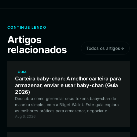
CONTINUE LENDO
Artigos
relacionados
Todos os artigos
GUIA
Carteira baby-chan: A melhor carteira para
armazenar, enviar e usar baby-chan (Guia
2026)
Descubra como gerenciar seus tokens baby-chan de
maneira simples com a Bitget Wallet. Este guia explora
as melhores práticas para armazenar, negociar e
Aug 6, 2026
interagir com este ativo meme orientado pela
comunidade na rede EVM.