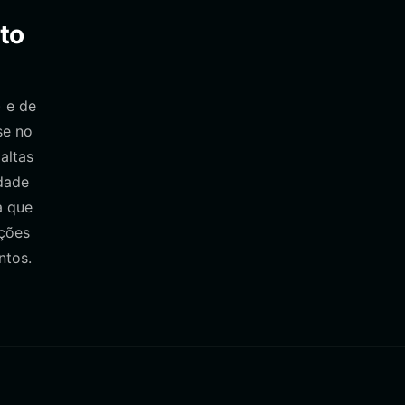
to
 e de
se no
altas
idade
a que
ações
ntos.