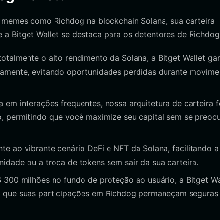
m memes como Richdog na blockchain Solana, sua carteira
ue a Bitget Wallet se destaca para os detentores de Richdog
otalmente o alto rendimento da Solana, a Bitget Wallet ga
eamente, evitando oportunidades perdidas durante movime
em interações frequentes, nossa arquitetura de carteira f
o, permitindo que você maximize seu capital sem se preoc
e ao vibrante cenário DeFi e NFT da Solana, facilitando a
idade ou a troca de tokens sem sair da sua carteira.
00 milhões no fundo de proteção ao usuário, a Bitget Wa
do que suas participações em Richdog permaneçam seguras