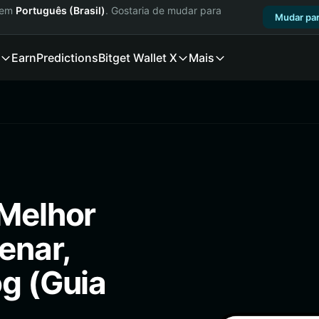
a em
Português (Brasil)
. Gostaria de mudar para
Mudar par
Earn
Predictions
Bitget Wallet X
Mais
 Melhor
enar,
og (Guia