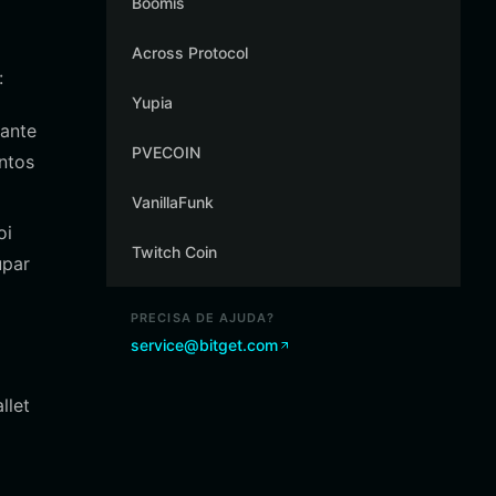
Boomis
Across Protocol
:
Yupia
rante
PVECOIN
ntos
VanillaFunk
oi
Twitch Coin
upar
PRECISA DE AJUDA?
service@bitget.com
llet