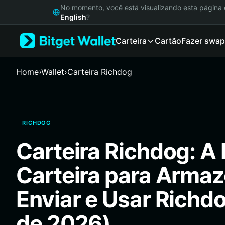
English
No momento, você está visualizando esta págin
日本語
English
?
Tiếng Việt
Carteira
Cartão
Fazer swap
Русский
Español (Latinoamérica)
Türkçe
Home
›
Wallet
›
Carteira Richdog
Italiano
Français
Deutsch
简体中文
RICHDOG
繁體中文
Português (Portugal)
Carteira Richdog: A
Bahasa Indonesia
ภาษาไทย
Carteira para Armaz
हिन्दी
বাংলা
Enviar e Usar Richd
Español
Português (Brasil)
de 2026)
Español (Argentina)