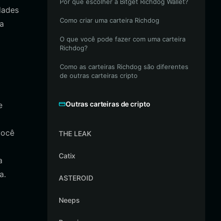
Por que escolher a Bitget Richdog Wallet?
dades
Como criar uma carteira Richdog
ra
O que você pode fazer com uma carteira
Richdog?
Como as carteiras Richdog são diferentes
de outras carteiras cripto
Outras carteiras de cripto
e
você
THE LEAK
Catix
a
a.
ASTEROID
Neeps