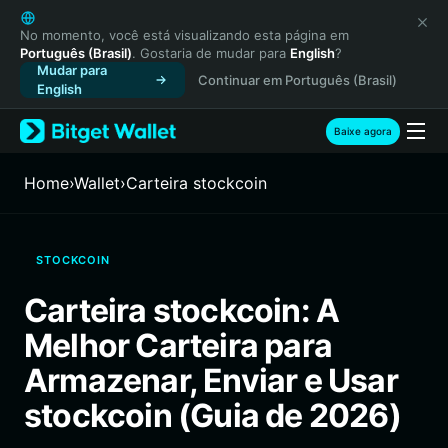
English
日本語
No momento, você está visualizando esta página em
Português (Brasil)
. Gostaria de mudar para
English
?
Tiếng Việt
Mudar para
Continuar em Português (Brasil)
Русский
English
Español (Latinoamérica)
Türkçe
Baixe agora
Italiano
Français
Home
›
Wallet
›
Carteira stockcoin
Deutsch
简体中文
繁體中文
STOCKCOIN
Português (Portugal)
Bahasa Indonesia
Carteira stockcoin: A
ภาษาไทย
Melhor Carteira para
हिन्दी
বাংলা
Armazenar, Enviar e Usar
Español
stockcoin (Guia de 2026)
Português (Brasil)
Español (Argentina)