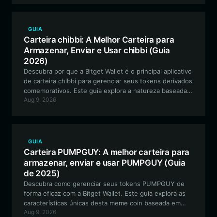
GUIA
Carteira chibbi: A Melhor Carteira para
Armazenar, Enviar e Usar chibbi (Guia
2026)
Descubra por que a Bitget Wallet é o principal aplicativo
de carteira chibbi para gerenciar seus tokens derivados
comemorativos. Este guia explora a natureza baseada
Aug 9, 2026
em EVM do chibbi e como armazenar, negociar e
defender seus ativos com segurança usando
ferramentas descentralizadas líderes do setor.
GUIA
Carteira PUMPGUY: A melhor carteira para
armazenar, enviar e usar PUMPGUY (Guia
de 2025)
Descubra como gerenciar seus tokens PUMPGUY de
forma eficaz com a Bitget Wallet. Este guia explora as
características únicas desta meme coin baseada em
Aug 9, 2026
Solana e por que uma carteira segura e de alto