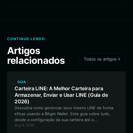
CONTINUE LENDO
Artigos
relacionados
Todos os artigos
GUIA
Carteira LINE: A Melhor Carteira para
Armazenar, Enviar e Usar LINE (Guia de
2026)
Descubra como gerenciar seus tokens LINE de forma
eficaz usando a Bitget Wallet. Este guia cobre tudo,
desde a configuração da sua carteira até o
Aug 9, 2026
aproveitamento de ferramentas de negociação
avançadas para o ecossistema LINE.