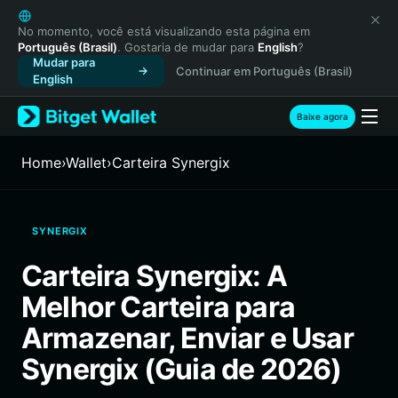
English
日本語
No momento, você está visualizando esta página em
Português (Brasil)
. Gostaria de mudar para
English
?
Tiếng Việt
Mudar para
Continuar em Português (Brasil)
Русский
English
Español (Latinoamérica)
Türkçe
Baixe agora
Italiano
Français
Home
›
Wallet
›
Carteira Synergix
Deutsch
简体中文
繁體中文
SYNERGIX
Português (Portugal)
Bahasa Indonesia
Carteira Synergix: A
ภาษาไทย
Melhor Carteira para
हिन्दी
বাংলা
Armazenar, Enviar e Usar
Español
Synergix (Guia de 2026)
Português (Brasil)
Español (Argentina)