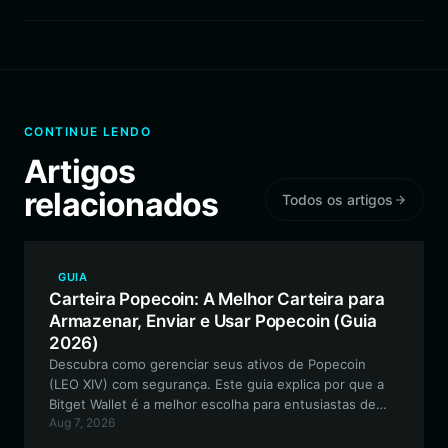
CONTINUE LENDO
Artigos
relacionados
Todos os artigos
GUIA
Carteira Popecoin: A Melhor Carteira para
Armazenar, Enviar e Usar Popecoin (Guia
2026)
Descubra como gerenciar seus ativos de Popecoin
(LEO XIV) com segurança. Este guia explica por que a
Bitget Wallet é a melhor escolha para entusiastas de
Aug 7, 2026
meme tokens na Solana que buscam velocidade e
confiabilidade.