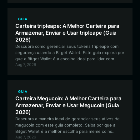
GUIA
Carteira tripleape: A Melhor Carteira para
Armazenar, Enviar e Usar tripleape (Guia
2026)
Descubra como gerenciar seus tokens tripleape com
segurança usando a Bitget Wallet. Este guia explora por
que a Bitget Wallet é a escolha ideal para lidar com
Aug 7, 2026
ativos meme de alta volatilidade dentro do ecossistema
EVM.
GUIA
Carteira Megucoin: A Melhor Carteira para
Armazenar, Enviar e Usar Megucoin (Guia
2026)
Descubra a maneira ideal de gerenciar seus ativos de
megucoin com este guia completo. Saiba por que a
Bitget Wallet é a melhor escolha para meme coins
Aug 7, 2026
baseadas em Solana, oferecendo recursos seguros,