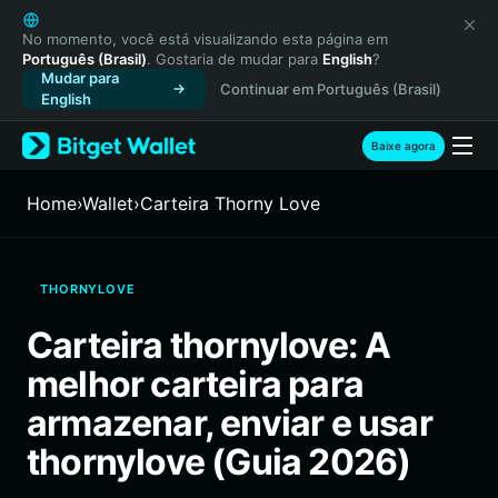
English
日本語
No momento, você está visualizando esta página em
Português (Brasil)
. Gostaria de mudar para
English
?
Tiếng Việt
Mudar para
Continuar em Português (Brasil)
Русский
English
Español (Latinoamérica)
Türkçe
Baixe agora
Italiano
Français
Home
›
Wallet
›
Carteira Thorny Love
Deutsch
简体中文
繁體中文
THORNYLOVE
Português (Portugal)
Bahasa Indonesia
Carteira thornylove: A
ภาษาไทย
melhor carteira para
हिन्दी
বাংলা
armazenar, enviar e usar
Español
thornylove (Guia 2026)
Português (Brasil)
Español (Argentina)