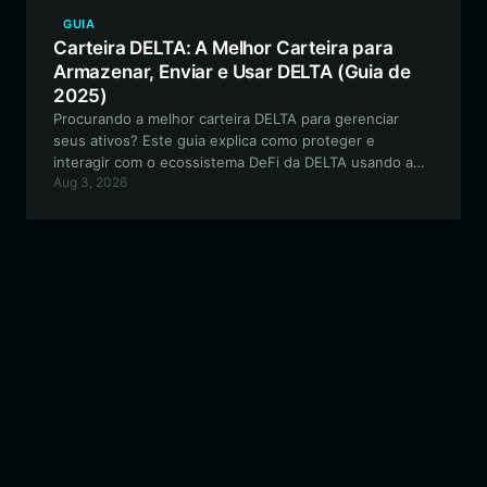
GUIA
Carteira DELTA: A Melhor Carteira para
Armazenar, Enviar e Usar DELTA (Guia de
2025)
Procurando a melhor carteira DELTA para gerenciar
seus ativos? Este guia explica como proteger e
interagir com o ecossistema DeFi da DELTA usando a
Aug 3, 2026
Bitget Wallet, o gateway definitivo para ferramentas de
liquidez baseadas em EVM.