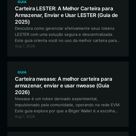
GUIA
Carteira LESTER: A Melhor Carteira para
Armazenar, Enviar e Usar LESTER (Guia de
2025)
Descubra como gerenciar efetivamente seus tokens
LESTER com uma solução segura e descentralizada.
Este guia orienta você no uso da melhor carteira para
Aug 7, 2026
LESTER na blockchain Solana para otimizar sua
experiência com moedas meme.
GUIA
Carteira nwease: A melhor carteira para
armazenar, enviar e usar nwease (Guia
2026)
Nwease é um token derivado experimental,
impulsionado pela comunidade, operando na rede EVM.
Este guia explora por que a Bitget Wallet é a escolha
Aug 7, 2026
principal para gerenciar seus ativos Nwease,
oferecendo armazenamento seguro e interação
perfeita com seu ecossistema exclusivo.