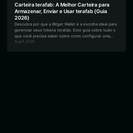
Carteira terafab: A Melhor Carteira para
Armazenar, Enviar e Usar terafab (Guia
2026)
Descubra por que a Bitget Wallet é a escolha ideal para
gerenciar seus tokens terafab. Este guia cobre tudo o
que você precisa saber sobre como configurar uma
Aug 6, 2026
carteira segura e compatível com EVM para navegar no
mundo de ficção científica de terafab.