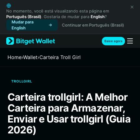
English
日本語
No momento, você está visualizando esta página em
Português (Brasil)
. Gostaria de mudar para
English
?
Tiếng Việt
Mudar para
Continuar em Português (Brasil)
Русский
English
Español (Latinoamérica)
Türkçe
Baixe agora
Italiano
Français
Home
›
Wallet
›
Carteira Troll Girl
Deutsch
简体中文
繁體中文
TROLLGIRL
Português (Portugal)
Bahasa Indonesia
Carteira trollgirl: A Melhor
ภาษาไทย
Carteira para Armazenar,
हिन्दी
বাংলা
Enviar e Usar trollgirl (Guia
Español
2026)
Português (Brasil)
Español (Argentina)