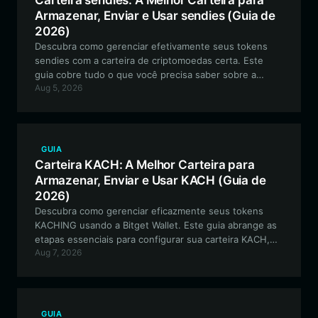
Carteira sendies: A Melhor Carteira para
Armazenar, Enviar e Usar sendies (Guia de
2026)
Descubra como gerenciar efetivamente seus tokens
sendies com a carteira de criptomoedas certa. Este
guia cobre tudo o que você precisa saber sobre a
Aug 5, 2026
configuração de uma carteira segura e compatível com
EVM para interagir com o ecossistema sendies e
participar de iniciativas orientadas pela comunidade.
GUIA
Carteira KACH: A Melhor Carteira para
Armazenar, Enviar e Usar KACH (Guia de
2026)
Descubra como gerenciar eficazmente seus tokens
KACHING usando a Bitget Wallet. Este guia abrange as
etapas essenciais para configurar sua carteira KACH,
Aug 7, 2026
garantindo uma interação segura com o protocolo de
curva de vínculo (bonding curve) e ativos baseados em
EVM.
GUIA