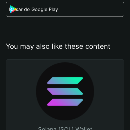
Baixar do Google Play
You may also like these content
Solana (SOL) Wallet