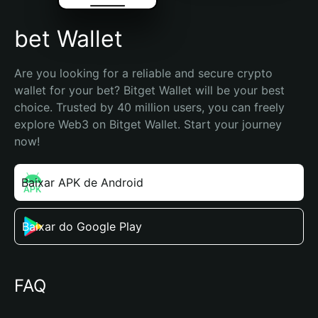
bet Wallet
Are you looking for a reliable and secure crypto 
wallet for your bet? Bitget Wallet will be your best 
choice. Trusted by 40 million users, you can freely 
explore Web3 on Bitget Wallet. Start your journey 
now!
Baixar APK de Android
Baixar do Google Play
FAQ