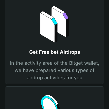
Get Free bet Airdrops
In the activity area of the Bitget wallet,
we have prepared various types of
airdrop activities for you