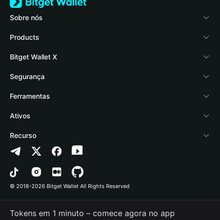
Sobre nós
Bitget Wallet
Products
Blog
Crypto Card
Bitget Wallet X
Academy
Stablecoin Earn
Documentação
Segurança
Notícias de cripto
Payfi Crypto
Conectar carteira
Fundo de proteção
Ferramentas
Central de Ajuda
Crypto Swap API
Bitget Wallet Pay
Tecnologia de segurança
Comprar cripto
Ativos
Fale conosco
Altcoin Season Index
Listar um projeto
Detectar autorização
Arbitrum
Recurso
Recursos da marca
Prediction Markets
Verificação de contrato
Avalanche
Política de Privacidade
Carreira
DApp
Envio em lote
Bitcoin
Contrato do Usuário
© 2018-2026 Bitget Wallet All Rights Reserved
Verificação do canal oficial
Trade
BNB Chain
Risk Disclosure
Tokens em 1 minuto – comece agora no app
RWA
Polygon