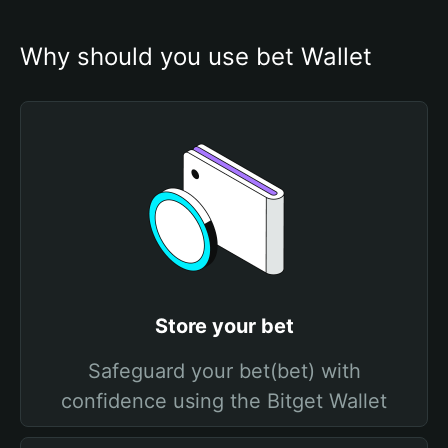
Why should you use bet Wallet
Store your bet
Safeguard your bet(bet) with
confidence using the Bitget Wallet