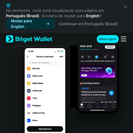
English
日本語
No momento, você está visualizando esta página em
Português (Brasil)
. Gostaria de mudar para
English
?
Tiếng Việt
Mudar para
Continuar em Português (Brasil)
Русский
English
Español (Latinoamérica)
Türkçe
Baixe agora
Italiano
Français
Deutsch
简体中文
繁體中文
Português (Portugal)
Bahasa Indonesia
ภาษาไทย
हिन्दी
বাংলা
Español
Português (Brasil)
Español (Argentina)