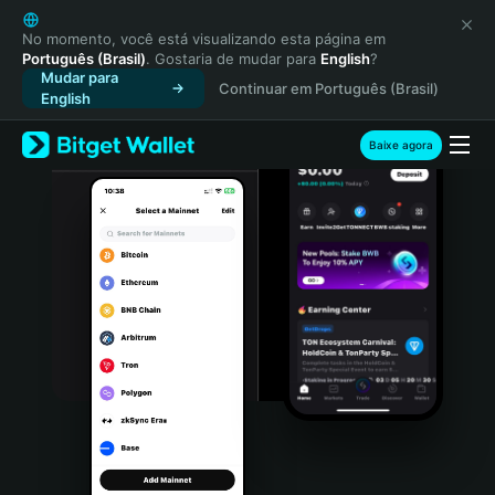
English
日本語
No momento, você está visualizando esta página em
Português (Brasil)
. Gostaria de mudar para
English
?
Tiếng Việt
Mudar para
Continuar em Português (Brasil)
Русский
English
Español (Latinoamérica)
Türkçe
Baixe agora
Italiano
Français
Deutsch
简体中文
繁體中文
Português (Portugal)
Bahasa Indonesia
ภาษาไทย
हिन्दी
বাংলা
Español
Português (Brasil)
Español (Argentina)