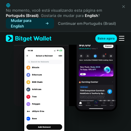
English
日本語
No momento, você está visualizando esta página em
Português (Brasil)
. Gostaria de mudar para
English
?
Tiếng Việt
Mudar para
Continuar em Português (Brasil)
Русский
English
Español (Latinoamérica)
Türkçe
Baixe agora
Italiano
Français
Deutsch
简体中文
繁體中文
Português (Portugal)
Bahasa Indonesia
ภาษาไทย
हिन्दी
বাংলা
Español
Português (Brasil)
Español (Argentina)