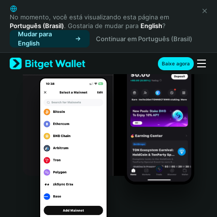
English
日本語
No momento, você está visualizando esta página em
Português (Brasil)
. Gostaria de mudar para
English
?
Tiếng Việt
Mudar para
Continuar em Português (Brasil)
Русский
English
Español (Latinoamérica)
Türkçe
Baixe agora
Italiano
Français
Deutsch
简体中文
繁體中文
Português (Portugal)
Bahasa Indonesia
ภาษาไทย
हिन्दी
বাংলা
Español
Português (Brasil)
Español (Argentina)