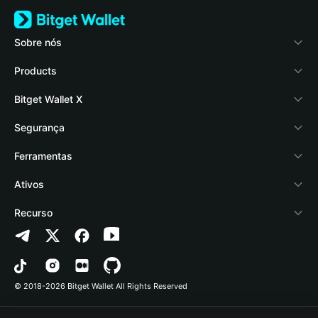
Sobre nós
Bitget Wallet
Products
Blog
Crypto Card
Bitget Wallet X
Academy
Stablecoin Earn
Documentação
Segurança
Notícias de cripto
Payfi Crypto
Conectar carteira
Fundo de proteção
Ferramentas
Central de Ajuda
Crypto Swap API
Bitget Wallet Pay
Tecnologia de segurança
Comprar cripto
Ativos
Fale conosco
Altcoin Season Index
Listar um projeto
Detectar autorização
Arbitrum
Recurso
Recursos da marca
Prediction Markets
Verificação de contrato
Avalanche
Política de Privacidade
Carreira
DApp
Envio em lote
Bitcoin
Contrato do Usuário
© 2018-2026 Bitget Wallet All Rights Reserved
Verificação do canal oficial
Trade
BNB Chain
Risk Disclosure