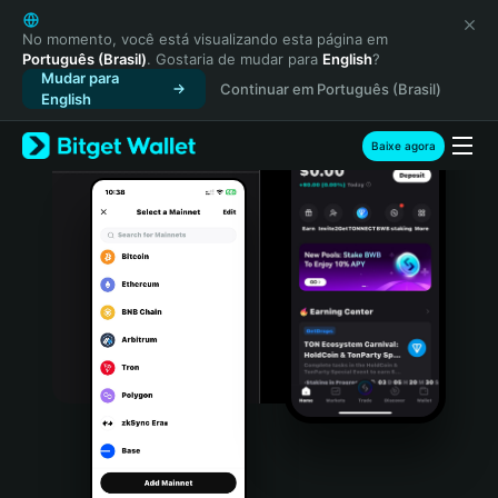
English
日本語
No momento, você está visualizando esta página em
Português (Brasil)
. Gostaria de mudar para
English
?
Tiếng Việt
Mudar para
Continuar em Português (Brasil)
Русский
English
Español (Latinoamérica)
Türkçe
Baixe agora
Italiano
Français
Deutsch
简体中文
繁體中文
Português (Portugal)
Bahasa Indonesia
ภาษาไทย
हिन्दी
বাংলা
Español
Português (Brasil)
Español (Argentina)