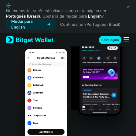
English
日本語
No momento, você está visualizando esta página em
Português (Brasil)
. Gostaria de mudar para
English
?
Tiếng Việt
Mudar para
Continuar em Português (Brasil)
Русский
English
Español (Latinoamérica)
Türkçe
Baixe agora
Italiano
Français
Deutsch
简体中文
繁體中文
Português (Portugal)
Bahasa Indonesia
ภาษาไทย
हिन्दी
বাংলা
Español
Português (Brasil)
Español (Argentina)