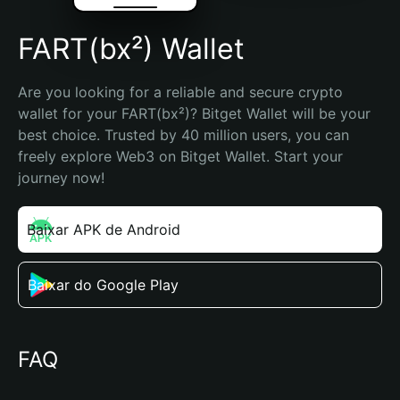
FART(bx²) Wallet
Are you looking for a reliable and secure crypto 
wallet for your FART(bx²)? Bitget Wallet will be your 
best choice. Trusted by 40 million users, you can 
freely explore Web3 on Bitget Wallet. Start your 
journey now!
Baixar APK de Android
Baixar do Google Play
FAQ