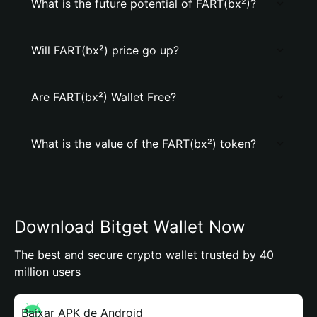
What is the future potential of FART(bx²)?
Will FART(bx²) price go up?
Are FART(bx²) Wallet Free?
What is the value of the FART(bx²) token?
Download Bitget Wallet Now
The best and secure crypto wallet trusted by 40
million users
Baixar APK de Android