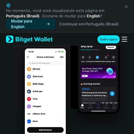
English
日本語
No momento, você está visualizando esta página em
Português (Brasil)
. Gostaria de mudar para
English
?
Tiếng Việt
Mudar para
Continuar em Português (Brasil)
Русский
English
Español (Latinoamérica)
Türkçe
Baixe agora
Italiano
Français
Deutsch
简体中文
繁體中文
Português (Portugal)
Bahasa Indonesia
ภาษาไทย
हिन्दी
বাংলা
Español
Português (Brasil)
Español (Argentina)