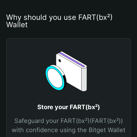
Why should you use FART(bx²) 
Wallet
Store your FART(bx²)
Safeguard your FART(bx²)(FART(bx²))
with confidence using the Bitget Wallet