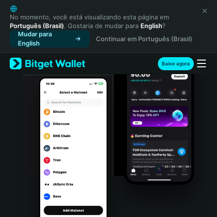
English
日本語
No momento, você está visualizando esta página em
Português (Brasil)
. Gostaria de mudar para
English
?
Tiếng Việt
Mudar para
Continuar em Português (Brasil)
Русский
English
Español (Latinoamérica)
Türkçe
Baixe agora
Italiano
Français
Deutsch
简体中文
繁體中文
Português (Portugal)
Bahasa Indonesia
ภาษาไทย
हिन्दी
বাংলা
Español
Português (Brasil)
Español (Argentina)