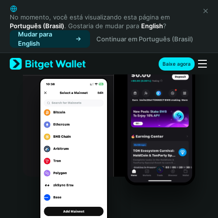
English
日本語
No momento, você está visualizando esta página em
Português (Brasil)
. Gostaria de mudar para
English
?
Tiếng Việt
Mudar para
Continuar em Português (Brasil)
Русский
English
Español (Latinoamérica)
Türkçe
Baixe agora
Italiano
Français
Deutsch
简体中文
繁體中文
Português (Portugal)
Bahasa Indonesia
ภาษาไทย
हिन्दी
বাংলা
Español
Português (Brasil)
Español (Argentina)