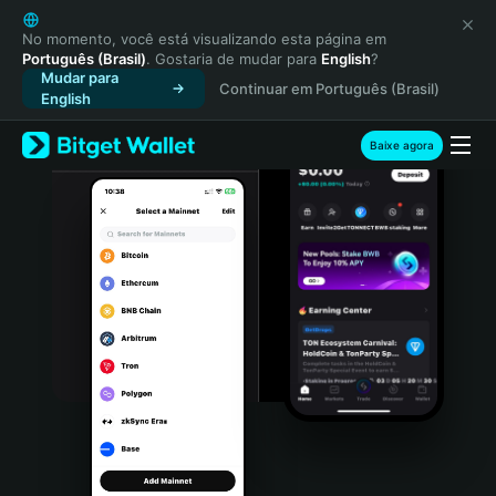
English
日本語
No momento, você está visualizando esta página em
Português (Brasil)
. Gostaria de mudar para
English
?
Tiếng Việt
Mudar para
Continuar em Português (Brasil)
Русский
English
Español (Latinoamérica)
Türkçe
Baixe agora
Italiano
Français
Deutsch
简体中文
繁體中文
Português (Portugal)
Bahasa Indonesia
ภาษาไทย
हिन्दी
বাংলা
Español
Português (Brasil)
Español (Argentina)