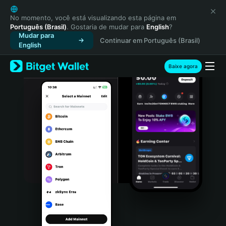
English
日本語
No momento, você está visualizando esta página em
Português (Brasil)
. Gostaria de mudar para
English
?
Tiếng Việt
Mudar para
Continuar em Português (Brasil)
Русский
English
Español (Latinoamérica)
Türkçe
Baixe agora
Italiano
Français
Deutsch
简体中文
繁體中文
Português (Portugal)
Bahasa Indonesia
ภาษาไทย
हिन्दी
বাংলা
Español
Português (Brasil)
Español (Argentina)