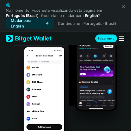
English
日本語
No momento, você está visualizando esta página em
Português (Brasil)
. Gostaria de mudar para
English
?
Tiếng Việt
Mudar para
Continuar em Português (Brasil)
Русский
English
Español (Latinoamérica)
Türkçe
Baixe agora
Italiano
Français
Deutsch
简体中文
繁體中文
Português (Portugal)
Bahasa Indonesia
ภาษาไทย
हिन्दी
বাংলা
Español
Português (Brasil)
Español (Argentina)