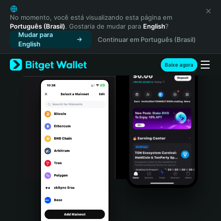
English
日本語
No momento, você está visualizando esta página em
Português (Brasil)
. Gostaria de mudar para
English
?
Tiếng Việt
Mudar para
Continuar em Português (Brasil)
Русский
English
Español (Latinoamérica)
Türkçe
Baixe agora
Italiano
Français
Deutsch
简体中文
繁體中文
Português (Portugal)
Bahasa Indonesia
ภาษาไทย
हिन्दी
বাংলা
Español
Português (Brasil)
Español (Argentina)