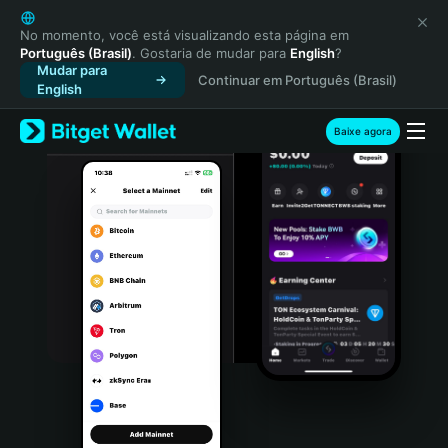
English
日本語
No momento, você está visualizando esta página em
Português (Brasil)
. Gostaria de mudar para
English
?
Tiếng Việt
Mudar para
Continuar em Português (Brasil)
Русский
English
Español (Latinoamérica)
Türkçe
Baixe agora
Italiano
Français
Deutsch
简体中文
繁體中文
Português (Portugal)
Bahasa Indonesia
ภาษาไทย
हिन्दी
বাংলা
Español
Português (Brasil)
Español (Argentina)