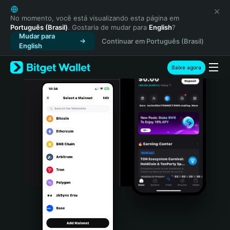
English
日本語
No momento, você está visualizando esta página em
Português (Brasil)
. Gostaria de mudar para
English
?
Tiếng Việt
Mudar para
Continuar em Português (Brasil)
Русский
English
Español (Latinoamérica)
Türkçe
Baixe agora
Italiano
Français
Deutsch
简体中文
繁體中文
Português (Portugal)
Bahasa Indonesia
ภาษาไทย
हिन्दी
বাংলা
Español
Português (Brasil)
Español (Argentina)