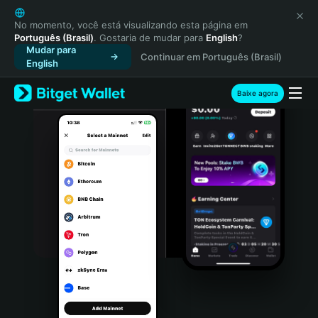
English
日本語
No momento, você está visualizando esta página em
Português (Brasil)
. Gostaria de mudar para
English
?
Tiếng Việt
Mudar para
Continuar em Português (Brasil)
Русский
English
Español (Latinoamérica)
Türkçe
Baixe agora
Italiano
Français
Deutsch
简体中文
繁體中文
Português (Portugal)
Bahasa Indonesia
ภาษาไทย
हिन्दी
বাংলা
Español
Português (Brasil)
Español (Argentina)