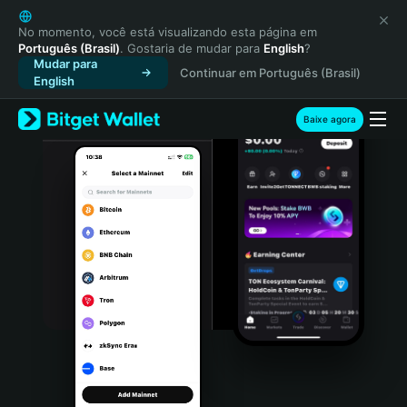
English
日本語
No momento, você está visualizando esta página em
Português (Brasil)
. Gostaria de mudar para
English
?
Tiếng Việt
Mudar para
Continuar em Português (Brasil)
Русский
English
Español (Latinoamérica)
Türkçe
Baixe agora
Italiano
Français
Deutsch
简体中文
繁體中文
Português (Portugal)
Bahasa Indonesia
ภาษาไทย
हिन्दी
বাংলা
Español
Português (Brasil)
Español (Argentina)