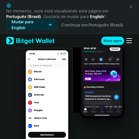
English
日本語
No momento, você está visualizando esta página em
Português (Brasil)
. Gostaria de mudar para
English
?
Tiếng Việt
Mudar para
Continuar em Português (Brasil)
Русский
English
Español (Latinoamérica)
Türkçe
Baixe agora
Italiano
Français
Deutsch
简体中文
繁體中文
Português (Portugal)
Bahasa Indonesia
ภาษาไทย
हिन्दी
বাংলা
Español
Português (Brasil)
Español (Argentina)