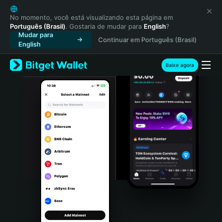
English
日本語
No momento, você está visualizando esta página em
Português (Brasil)
. Gostaria de mudar para
English
?
Tiếng Việt
Mudar para
Continuar em Português (Brasil)
Русский
English
Español (Latinoamérica)
Türkçe
Baixe agora
Italiano
Français
Deutsch
简体中文
繁體中文
Português (Portugal)
Bahasa Indonesia
ภาษาไทย
हिन्दी
বাংলা
Español
Português (Brasil)
Español (Argentina)