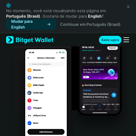
English
日本語
No momento, você está visualizando esta página em
Português (Brasil)
. Gostaria de mudar para
English
?
Tiếng Việt
Mudar para
Continuar em Português (Brasil)
Русский
English
Español (Latinoamérica)
Türkçe
Baixe agora
Italiano
Français
Deutsch
简体中文
繁體中文
Português (Portugal)
Bahasa Indonesia
ภาษาไทย
हिन्दी
বাংলা
Español
Português (Brasil)
Español (Argentina)